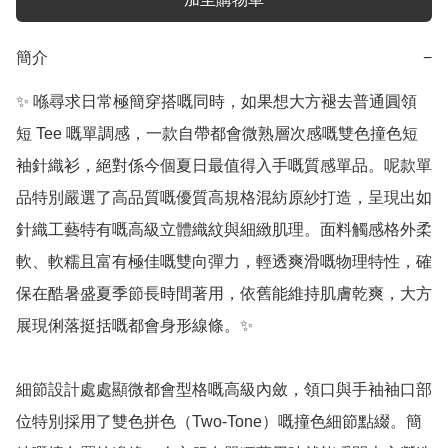
簡介
−
✨ 喺尋求日常極簡穿搭嘅同時，如果想大方褪去普通圓領
短 Tee 嘅單調感，一款自帶都會微熟層次感嘅雙色撞色短
袖針織衫，絕對係今個夏日最值得入手嘅質感單品。呢款單
品特別嚴選了高品質嘅優質高規格混紡原紗打造，呈現出如
針織工藝特有嘅高級立體織紋與細緻肌理。面料觸感格外柔
軟、軟糯且富有極佳嘅雙向彈力，輕透爽滑嘅物理特性，確
保在酷暑盛夏季節長時間著用，依舊能維持肌膚乾爽，大方
展現俐落挺括嘅都會身形線條。✨

細節設計處處顯微都會型格嘅高級內斂，領口與手袖袖口部
位特別採用了雙色拼色（Two-Tone）嘅撞色細節點綴。簡