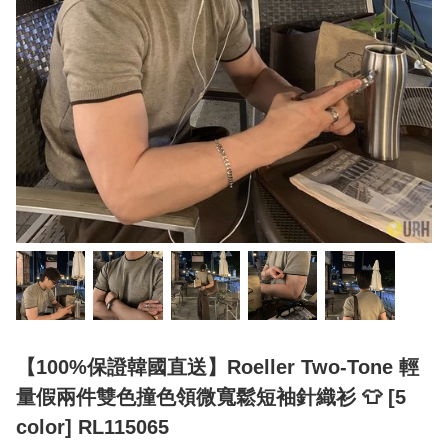
【100%保證韓國直送】Roeller Two-Tone 輕
量假兩件雙色撞色領微寬鬆短袖針織衫 👕 [5
color] RL115065