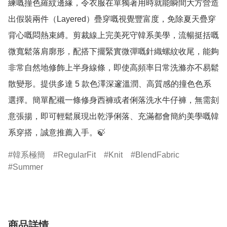
練嘅撞色羅紋邊緣，令衣服在單獨著用時就能瞬間大方營造
出假裝兩件（Layered）疊穿嘅視覺豐富度，免除夏天疊穿
背心嘅悶熱束縛。剪裁線上完美死守韓系美學，流暢挺括嘅
微寬鬆落肩廓形，配搭下擺緊實微彈嘅針織螺紋收尾，能夠
非常自然地修飾上半身線條，即使高頻率日常洗滌亦不易鬆
散變形。提供多達 5 款色澤深邃溫潤、高質感的撞色色系
選擇。簡單配襯一條修身西褲或者俐落洗水牛仔褲，無需刻
意張揚，即可輕鬆展現出乾淨俐落、充滿都會簡約美學嘅韓
系穿搭，誠意推薦入手。🍃
韓系極簡
RegularFit
Knit
BlendFabric
Summer
商品詳情