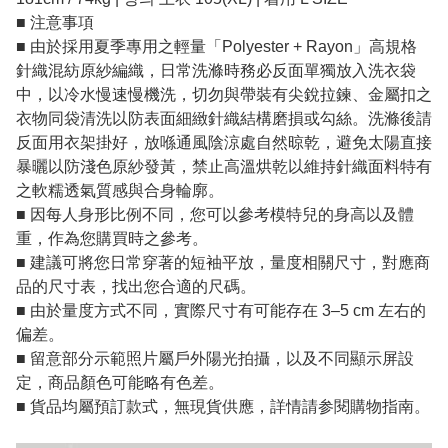
■ 注意事項
■ 由於採用夏季專用之輕量「Polyester + Rayon」高規格
針織混紡原紗編織，日常洗滌時務必反面單獨放入洗衣袋
中，以冷水慢速慢機洗，切勿與帶裝有尖銳拉鍊、金屬扣之
衣物同袋清洗以防表面細緻針織結構磨損或勾絲。洗滌後請
反面用衣架掛好，放喺通風陰涼處自然晾乾，避免太陽直接
暴曬以防淺色原紗發黃，禁止高溫烘乾以維持針織面料特有
之軟糯透氣質感與合身輪廓。
■ 因每人身形比例不同，您可以參考模特兒的身高以及體
重，作為您購買時之參考。
■ 建議可將您日常穿著的短袖平放，量度相關尺寸，對應商
品的尺寸表，找出您合適的尺碼。
■ 由於量度方式不同，實際尺寸有可能存在 3–5 cm 左右的
偏差。
■ 留意部分示範照片屬戶外陽光拍攝，以及不同顯示屏設
定，商品顏色可能略有色差。
■ 貨品均屬預訂款式，無現貨供應，詳情請参閱購物指南。