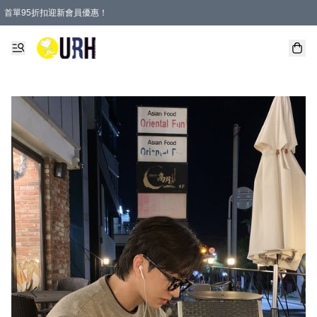
首單95折扣迎新會員優惠！
特選會員可享全單低至 95 折優惠！
單一訂單滿HKD600(澳門HKD800)包郵寄順豐送到家。