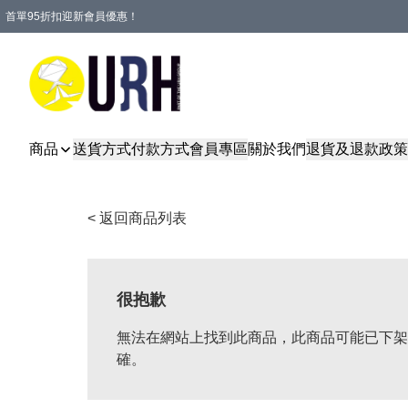
首單95折扣迎新會員優惠！
特選會員可享全單低至 95 折優惠！
單一訂單滿HKD600(澳門HKD800)包郵寄順豐送到家。
商品
送貨方式
付款方式
會員專區
關於我們
退貨及退款政策
< 返回商品列表
很抱歉
無法在網站上找到此商品，此商品可能已下架
確。