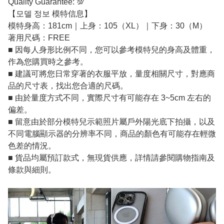
Quality Guarantee: 💯
【모델 정보 模特信息】
模特身高：181cm｜上身：105（XL）｜下身：30（M）
著用尺碼：FREE
■ 因每人身形比例不同，您可以參考模特兒的身高及體重，
作為您購買時之參考。
■ 建議可將您日常穿著的衣服平放，量度相關尺寸，對應商
品的尺寸表，找出您合適的尺碼。
■ 由於量度方式不同，實際尺寸有可能存在 3~5cm 左右的
偏差。
■ 留意由於部分模特兒示範照片屬戶外陽光底下拍攝，以及
不同電腦顯示器的分辨率不同，商品的顏色有可能存在輕微
色差的情況。
■ 貨品均屬預訂款式，無現貨供應，詳情請參閱購物指南及
條款與細則。