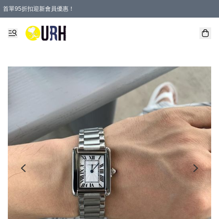
首單95折扣迎新會員優惠！
特選會員可享全單低至 95 折優惠！
單一訂單滿HKD600(澳門HKD800)包郵寄順豐送到家。