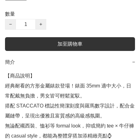
數量
−
+
加至購物車
簡介
−
【商品說明】

經典耐看的方形金屬錶款登場！錶面 35mm 適中大小，日
常配戴無負擔，男女皆可輕鬆駕馭。

搭配 STACCATO 標誌性簡潔刻度與羅馬數字設計，配合金
屬鏈帶，呈現出優雅且富質感的高級感氛圍。

無論配襯西裝、恤衫等 formal look，抑或簡約 tee × 牛仔褲
的 casual style，都能為整體穿搭加添精緻亮點⌚
