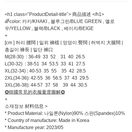
<h1 class="ProductDetail-title"> 商品描述 </h1>
🌈color: 카키/KHAKI , 블루그린/BLUE GREEN , 옐로
우/YELLOW , 블랙/BLACK , 베이지/BEIGE
+
[cm ] 허리 腰闊 | 밑위 褲檔 | 엉덩이 臀闊 | 허벅지 大腿闊 |
총길이 褲長 | 밑단 褲口
M(28-30) : 36-49 33 52 31 40 26.5
L(30-32) : 38-51 34 53.5 33 41 27.5
XL(32-34) : 40-53 35 55 35 42 28.5
2XL(34-36): 42-55 36 56.5 37 43 29.5
3XL(36-38): 44-57 37 58 39 44 30.5
⭗韓國常見的衣服量度圖解⭗
+
소재정보 材料信息 >
* Product Material: 나일론(Nylon)90% 스판(Spandex)10%
* Country of manufacture: Made in Korea
* Manufacture year: 2023/05