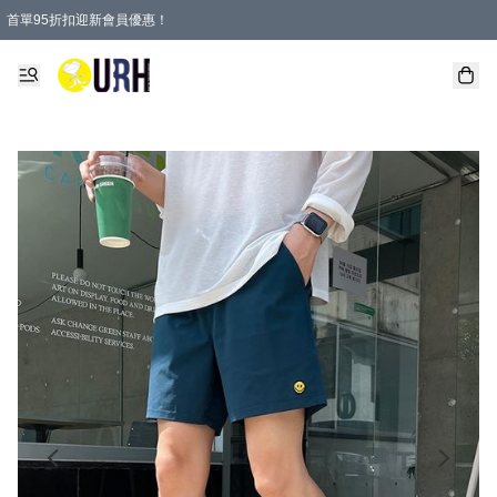
首單95折扣迎新會員優惠！
特選會員可享全單低至 95 折優惠！
單一訂單滿HKD600(澳門HKD800)包郵寄順豐送到家。