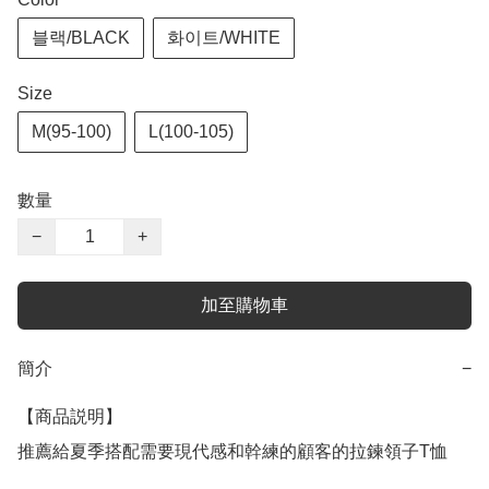
블랙/BLACK
화이트/WHITE
Size
M(95-100)
L(100-105)
數量
−
+
加至購物車
簡介
−
【商品説明】

推薦給夏季搭配需要現代感和幹練的顧客的拉鍊領子T恤
