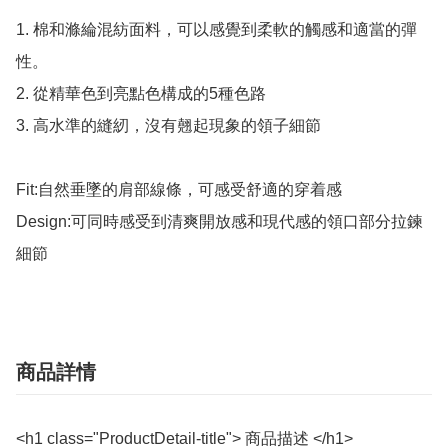
1. 棉和滌綸混紡面料，可以感覺到柔軟的觸感和適當的彈
性。

2. 從精華色到亮點色構成的5種色路

3. 高水準的縫紉，沒有翹起現象的領子細節

Fit:自然垂墜的肩部線條，可感受舒適的穿着感

Design:可同時感受到清爽開放感和現代感的領口部分拉鍊
細節
商品詳情
<h1 class="ProductDetail-title"> 商品描述 </h1>