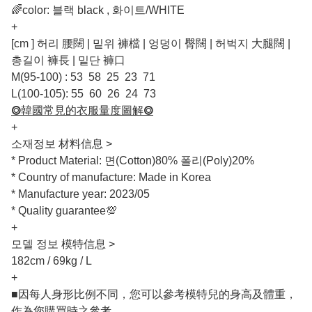
🌈color: 블랙 black , 화이트/WHITE
+
[cm ] 허리 腰闊 | 밑위 褲檔 | 엉덩이 臀闊 | 허벅지 大腿闊 |
총길이 褲長 | 밑단 褲口
M(95-100) : 53 58 25 23 71
L(100-105): 55 60 26 24 73
⭗韓國常見的衣服量度圖解⭗
+
소재정보 材料信息 >
* Product Material: 면(Cotton)80% 폴리(Poly)20%
* Country of manufacture: Made in Korea
* Manufacture year: 2023/05
* Quality guarantee💯
+
모델 정보 模特信息 >
182cm / 69kg / L
+
■因每人身形比例不同，您可以參考模特兒的身高及體重，
作為您購買時之參考。