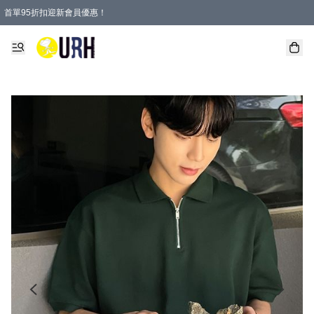
首單95折扣迎新會員優惠！
特選會員可享全單低至 95 折優惠！
單一訂單滿HKD600(澳門HKD800)包郵寄順豐送到家。