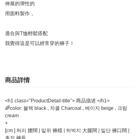
伸展的彈性的

用面料製作，

適合與T恤輕鬆搭配

我覺得這是可以經常穿的褲子！
商品詳情
<h1 class="ProductDetail-title"> 商品描述 </h1>
🌈color: 블랙 black , 차콜 Charcoal , 베이지 beige , 크림
cream
+
[cm ] 허리 腰闊 | 밑위 褲檔 | 허벅지 大腿闊 | 밑단 褲口闊 |
총장 褲長