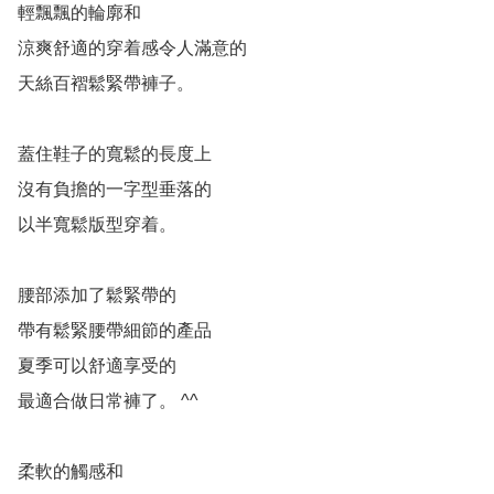
輕飄飄的輪廓和

涼爽舒適的穿着感令人滿意的

天絲百褶鬆緊帶褲子。

蓋住鞋子的寬鬆的長度上

沒有負擔的一字型垂落的

以半寬鬆版型穿着。

腰部添加了鬆緊帶的

帶有鬆緊腰帶細節的產品

夏季可以舒適享受的

最適合做日常褲了。 ^^

柔軟的觸感和
