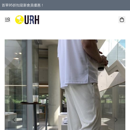
首單95折扣迎新會員優惠！
特選會員可享全單低至 95 折優惠！
單一訂單滿HKD600(澳門HKD800)包郵寄順豐送到家。