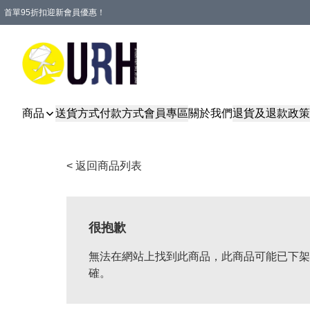
首單95折扣迎新會員優惠！
特選會員可享全單低至 95 折優惠！
單一訂單滿HKD600(澳門HKD800)包郵寄順豐送到家。
商品
送貨方式
付款方式
會員專區
關於我們
退貨及退款政策
< 返回商品列表
很抱歉
無法在網站上找到此商品，此商品可能已下架
確。