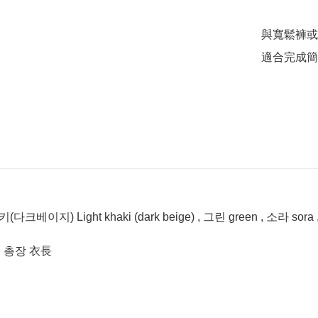
與寬鬆褲或
適合完成簡
키(다크베이지) Light khaki (dark beige) , 그린 green , 소라 sora
 | 총장 衣長