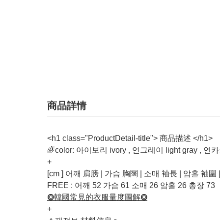
商品詳情
<h1 class="ProductDetail-title"> 商品描述 </h1>
🌈color: 아이보리 ivory , 연그레이 light gray , 연카
+
[cm ] 어깨 肩膀 | 가슴 胸闊 | 소매 袖長 | 암홀 袖圍
FREE : 어깨 52 가슴 61 소매 26 암홀 26 총장 73
⭗韓國常見的衣服量度圖解⭗
+