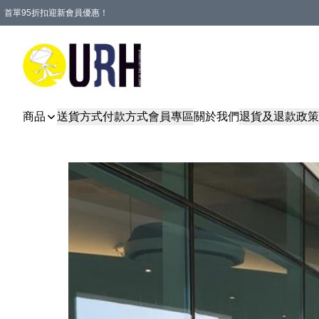
首單95折扣迎新會員優惠！
特選會員可享全單低至 95 折優惠！
單一訂單滿HKD600(澳門HKD800)包郵寄順豐送到家。
商品
送貨方式
付款方式
會員專區
關於我們
退貨及退款政策