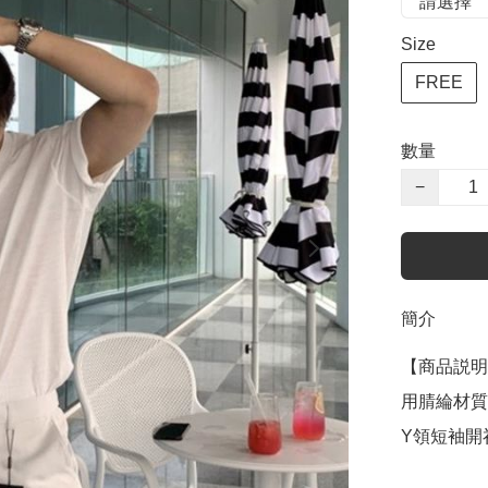
Size
FREE
數量
−
簡介
【商品説明
用腈綸材質
Y領短袖開