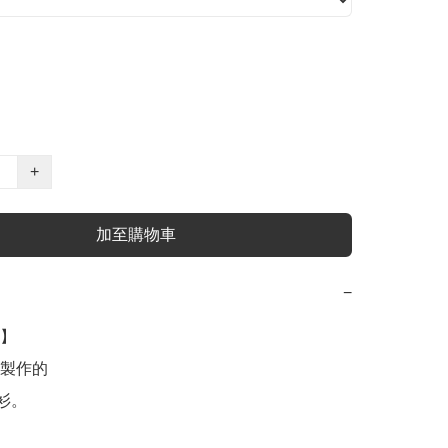
+
加至購物車
−
】

製作的

衫。
