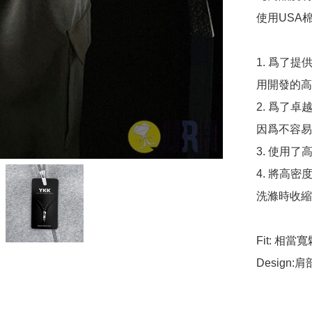
使用USA
1. 爲了
用開發的高
2. 爲了
因爲不容易
3. 使用
4. 將高
洗滌時收縮
Fit: 
Desig