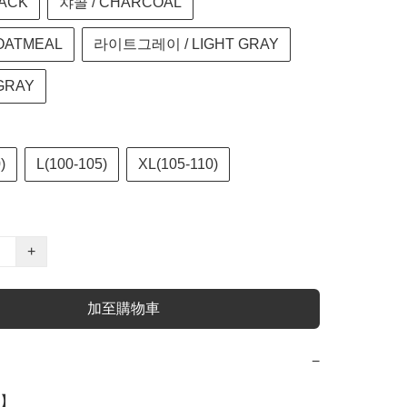
LACK
챠콜 / CHARCOAL
OATMEAL
라이트그레이 / LIGHT GRAY
GRAY
)
L(100-105)
XL(105-110)
+
加至購物車
−
】
