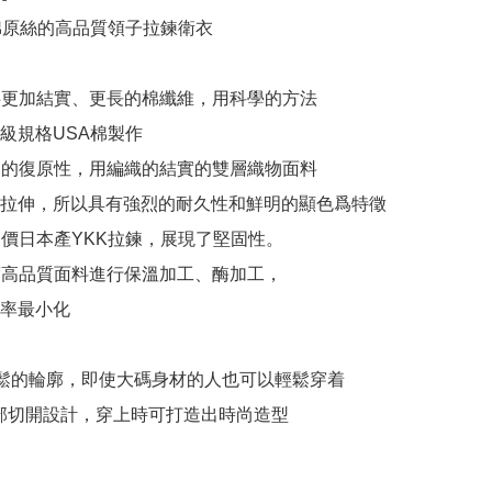
棉原絲的高品質領子拉鍊衛衣

提供更加結實、更長的棉纖維，用科學的方法

級規格USA棉製作

卓越的復原性，用編織的結實的雙層織物面料

拉伸，所以具有強烈的耐久性和鮮明的顯色爲特徵

了高價日本產YKK拉鍊，展現了堅固性。

密度高品質面料進行保溫加工、酶加工，

率最小化

相當寬鬆的輪廓，即使大碼身材的人也可以輕鬆穿着

n:肩部切開設計，穿上時可打造出時尚造型