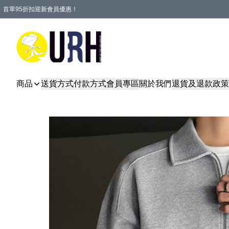
首單95折扣迎新會員優惠！
特選會員可享全單低至 95 折優惠！
單一訂單滿HKD600(澳門HKD800)包郵寄順豐送到家。
商品
送貨方式
付款方式
會員專區
關於我們
退貨及退款政策