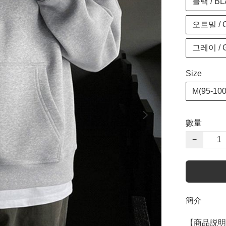
블랙 / B
오트밀 / 
그레이 / 
Size
M(95-100
數量
−
簡介
【商品説明