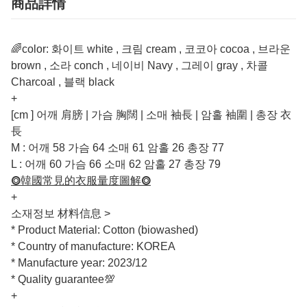
商品詳情
🌈color: 화이트 white , 크림 cream , 코코아 cocoa , 브라운
brown , 소라 conch , 네이비 Navy , 그레이 gray , 차콜
Charcoal , 블랙 black
+
[cm ] 어깨 肩膀 | 가슴 胸闊 | 소매 袖長 | 암홀 袖圍 | 총장 衣
長
M : 어깨 58 가슴 64 소매 61 암홀 26 총장 77
L : 어깨 60 가슴 66 소매 62 암홀 27 총장 79
⭗韓國常見的衣服量度圖解⭗
+
소재정보 材料信息 >
* Product Material: Cotton (biowashed)
* Country of manufacture: KOREA
* Manufacture year: 2023/12
* Quality guarantee💯
+