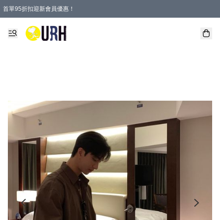
首單95折扣迎新會員優惠！
特選會員可享全單低至 95 折優惠！
單一訂單滿HKD600(澳門HKD800)包郵寄順豐送到家。