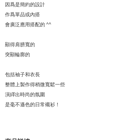
因爲是簡約的設計

作爲單品或內搭

會廣泛應用搭配的 ^^

顯得肩膀寬的

突顯輪廓的

包括袖子和衣長

整體上製作得稍微寬鬆一些

演繹出時尚的氛圍

是毫不遜色的日常襯衫！