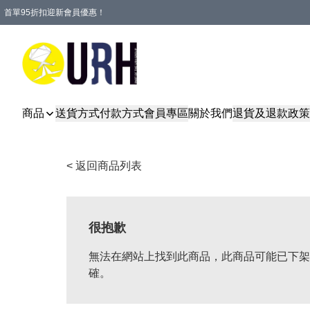
首單95折扣迎新會員優惠！
特選會員可享全單低至 95 折優惠！
單一訂單滿HKD600(澳門HKD800)包郵寄順豐送到家。
商品
送貨方式
付款方式
會員專區
關於我們
退貨及退款政策
< 返回商品列表
很抱歉
無法在網站上找到此商品，此商品可能已下架
確。