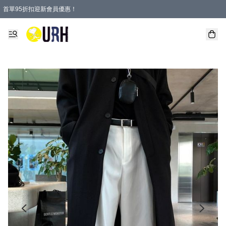
首單95折扣迎新會員優惠！
特選會員可享全單低至 95 折優惠！
單一訂單滿HKD600(澳門HKD800)包郵寄順豐送到家。