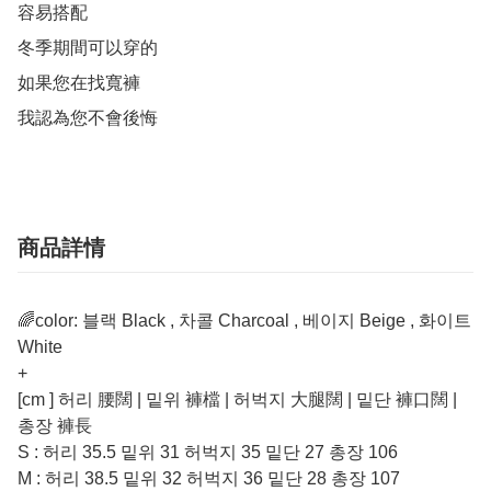
容易搭配

冬季期間可以穿的

如果您在找寬褲

我認為您不會後悔
商品詳情
🌈color: 블랙 Black , 차콜 Charcoal , 베이지 Beige , 화이트
White
+
[cm ] 허리 腰闊 | 밑위 褲檔 | 허벅지 大腿闊 | 밑단 褲口闊 |
총장 褲長
S : 허리 35.5 밑위 31 허벅지 35 밑단 27 총장 106
M : 허리 38.5 밑위 32 허벅지 36 밑단 28 총장 107