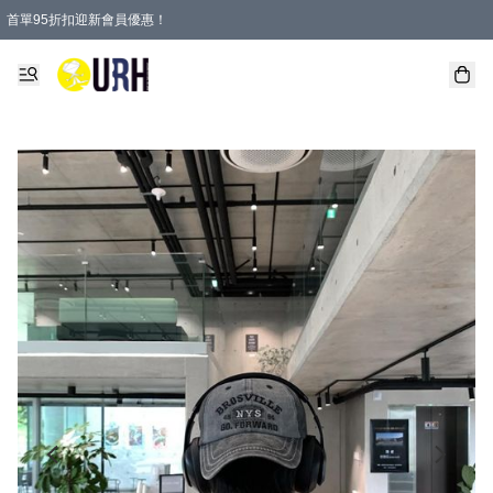
首單95折扣迎新會員優惠！
特選會員可享全單低至 95 折優惠！
單一訂單滿HKD600(澳門HKD800)包郵寄順豐送到家。