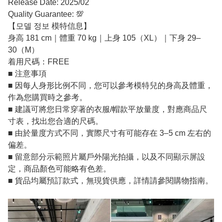
Release Date: 2025/02
Quality Guarantee: 💯
【모델 정보 模特信息】
身高 181 cm｜體重 70 kg｜上身 105（XL）｜下身 29–
30（M）
着用尺碼：FREE
■ 注意事項
■ 因每人身形比例不同，您可以參考模特兒的身高及體重，
作為您購買時之參考。
■ 建議可將您日常穿著的衣服/帽款平放量度，對應商品尺
寸表，找出您合適的尺碼。
■ 由於量度方式不同，實際尺寸有可能存在 3–5 cm 左右的
偏差。
■ 留意部分示範照片屬戶外陽光拍攝，以及不同顯示屏設
定，商品顏色可能略有色差。
■ 貨品均屬預訂款式，無現貨供應，詳情請參閱購物指南。