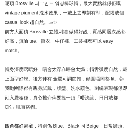
呢頂 Brosville 피그먼트 워싱棒球帽，最大賣點就係佢嘅 
vintage pigment 洗水效果，一戴上去即刻有型，配搭成個 
casual look 超自然。🧢✨

前方大面積 Brosville 立體刺繡 做得好靚，質感同層次感都
好高，無論 tee、衛衣、牛仔褲、工裝褲都可以 easy 
match。

帽身深度啱啱好，唔會太浮亦唔會太焗；帽舌弧度自然，戴
上面型好靚。後方仲有 金屬可調節扣，頭圍唔同都 fit。👍

我哋團隊都有親身試戴，版型、洗水顏色、刺繡表現都係即
刻入袋嗰種，真心推介俾要搵一頂「唔洗諗、日日戴都 
OK」嘅百搭帽。

四色都好易襯，特別係 Blue、Black 同 Beige，日常街頭、