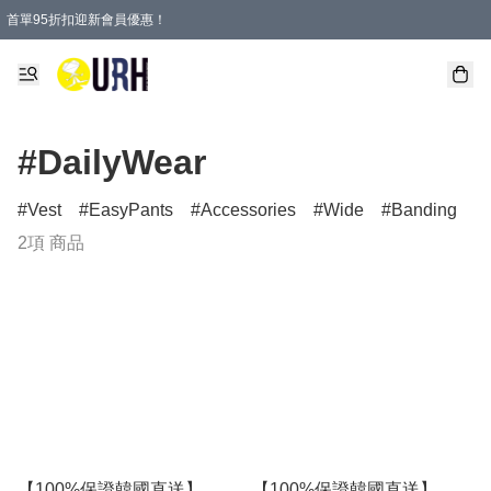
首單95折扣迎新會員優惠！
特選會員可享全單低至 95 折優惠！
單一訂單滿HKD600(澳門HKD800)包郵寄順豐送到家。
#DailyWear
Vest
EasyPants
Accessories
Wide
Banding
2項 商品
【100%保證韓國直送】
【100%保證韓國直送】