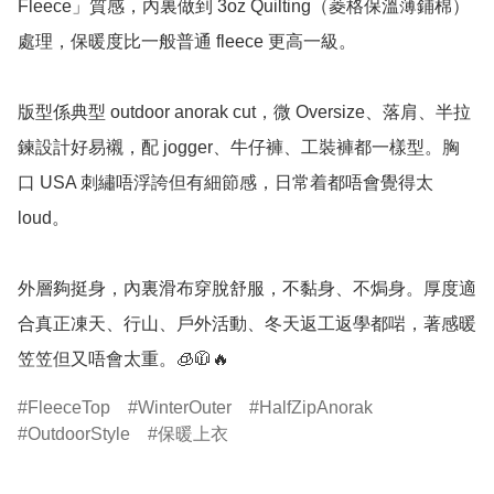
Fleece」質感，內裏做到 3oz Quilting（菱格保溫薄鋪棉）
處理，保暖度比一般普通 fleece 更高一級。

版型係典型 outdoor anorak cut，微 Oversize、落肩、半拉
鍊設計好易襯，配 jogger、牛仔褲、工裝褲都一樣型。胸
口 USA 刺繡唔浮誇但有細節感，日常着都唔會覺得太 
loud。

外層夠挺身，內裏滑布穿脫舒服，不黏身、不焗身。厚度適
合真正凍天、行山、戶外活動、冬天返工返學都啱，著感暖
笠笠但又唔會太重。🧊🧥🔥
FleeceTop
WinterOuter
HalfZipAnorak
OutdoorStyle
保暖上衣