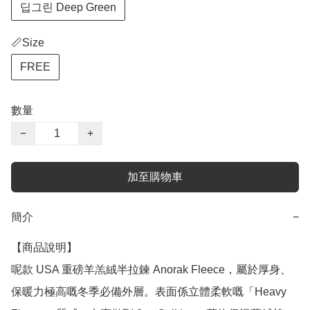
딥그린 Deep Green
📏Size
FREE
數量
−
+
加至購物車
簡介
−
【商品說明】

呢款 USA 重磅羊羔絨半拉鍊 Anorak Fleece，屬於厚身、
保暖力極高嘅冬季必備外層。表面係立體柔軟嘅「Heavy 