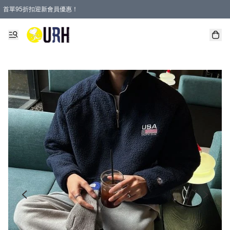
首單95折扣迎新會員優惠！
特選會員可享全單低至 95 折優惠！
單一訂單滿HKD600(澳門HKD800)包郵寄順豐送到家。