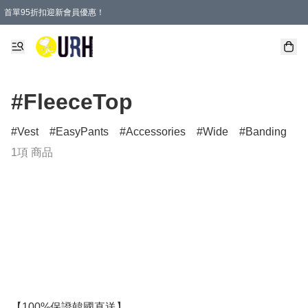
首單95折扣迎新會員優惠！
特選會員可享全單低至 95 折優惠！
單一訂單滿HKD600(澳門HKD800)包郵寄順豐送到家。
#FleeceTop
Vest
EasyPants
Accessories
Wide
Banding
1項 商品
【100%保證韓國直送】