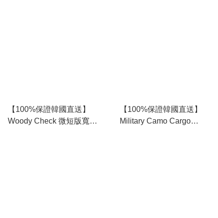
Tee 👕 [3 color]
🩳 [4 color] RG165929
RG165930
【100%保證韓國直送】
【100%保證韓國直送】
Woody Check 微短版寬鬆
Military Camo Cargo
短袖襯衫 [3 color]
Bermuda 寬鬆迷彩五分褲
RG165928
[2 color] RG165927