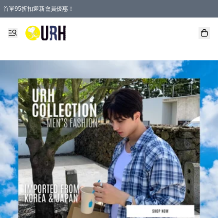
首單95折扣迎新會員優惠！
特選會員可享全單低至 95 折優惠！
單一訂單滿HKD600(澳門HKD800)包郵寄順豐送到家。