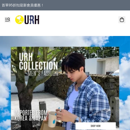
首單95折扣迎新會員優惠！
特選會員可享全單低至 95 折優惠！
單一訂單滿HKD600(澳門HKD800)包郵寄順豐送到家。