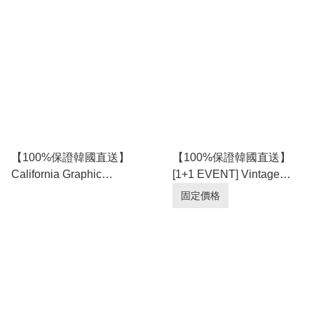
[2 color] RG165927
color] RG165926
【100%保證韓國直送】
【100%保證韓國直送】
California Graphic
[1+1 EVENT] Vintage
Pigment Washing
Washing 後腰橡筋 Wide
固定價格
Oversize 短袖 Tee [4
Fit 牛仔短褲 [3 color]
color] RL115168
RL115166