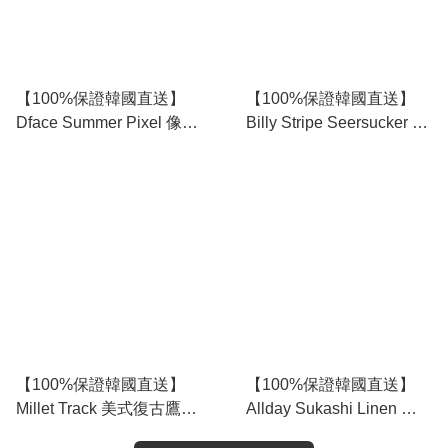
【100%保證韓國直送】
【100%保證韓國直送】
Dface Summer Pixel 像素
Billy Stripe Seersucker 細
凹凸微紋泡泡紗長袖襯衫
條紋泡泡紗寬鬆短袖襯衫
👔 [5 color] RL115165
👕 [2 color] RL115160
【100%保證韓國直送】
【100%保證韓國直送】
Millet Track 美式復古鷹圖
Allday Sukashi Linen 鏤
騰雙條紋拼色修身短Tee
空麻質撞色領短袖針織開