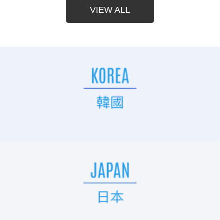
👕 [5 color] RL115157
衫 🧥 [3 color] RL115156
VIEW ALL