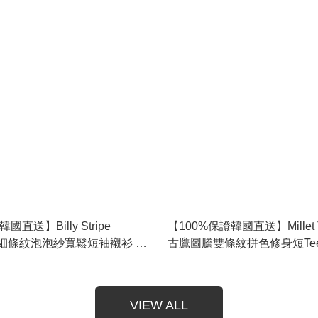
國直送】Billy Stripe
【100%保證韓國直送】Millet 
ker 細條紋泡泡紗寬鬆短袖襯衫 👕
古鷹圖騰雙條紋拼色修身短Tee 👕 
115160
RL115157
VIEW ALL