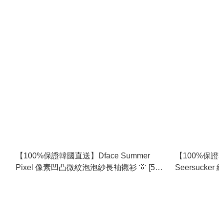
【100%保證韓國直送】Dface Summer
【100%保證韓
Pixel 像素凹凸微紋泡泡紗長袖襯衫 👔 [5
Seersuc
color] RL115165
[2 color] RL