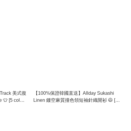
Track 美式復
【100%保證韓國直送】Allday Sukashi
[5 color]
Linen 鏤空麻質撞色領短袖針織開衫 🧥 [3
color] RL115156