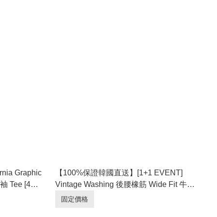
a Graphic
【100%保證韓國直送】[1+1 EVENT]
袖 Tee [4
Vintage Washing 後腰橡筋 Wide Fit 牛仔
短褲 [3 color] RL115166
固定價格