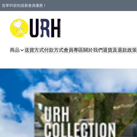
首單95折扣迎新會員優惠！
特選會員可享全單低至 95 折優惠！
單一訂單滿HKD600(澳門HKD800)包郵寄順豐送到家。
商品
送貨方式
付款方式
會員專區
關於我們
退貨及退款政策