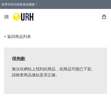
首單95折扣迎新會員優惠！
特選會員可享全單低至 95 折優惠！
單一訂單滿HKD600(澳門HKD800)包郵寄順豐送到家。
< 返回商品列表
很抱歉
無法在網站上找到此商品，此商品可能已下架。
請檢查商品連結是否正確。