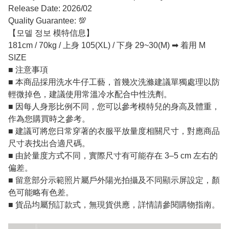
Release Date: 2026/02
Quality Guarantee: 💯
【모델 정보 模特信息】
181cm / 70kg / 上身 105(XL) / 下身 29~30(M) ➡ 着用 M
SIZE
■ 注意事項
■ 本商品採用洗水牛仔工藝，首幾次洗滌建議單獨處理以防
輕微掉色，建議使用常溫冷水配合中性洗劑。
■ 因每人身形比例不同，您可以參考模特兒的身高及體重，
作為您購買時之參考。
■ 建議可將您日常穿著的衣服平放量度相關尺寸，對應商品
尺寸表找出合適尺碼。
■ 由於量度方式不同，實際尺寸有可能存在 3–5 cm 左右的
偏差。
■ 留意部分示範照片屬戶外陽光拍攝及不同顯示屏設定，顏
色可能略有色差。
■ 貨品均屬預訂款式，無現貨供應，詳情請參閱購物指南。