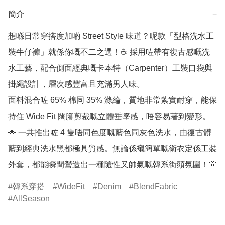
簡介
−
想喺日常穿搭度加啲 Street Style 味道？呢款「型格洗水工
裝牛仔褲」就係你嘅不二之選！☕ 採用咗帶有復古感嘅洗
水工藝，配合側面經典嘅卡本特（Carpenter）工裝口袋與
掛繩設計，層次感豐富且充滿男人味。

面料混合咗 65% 棉同 35% 滌綸，質地非常紮實耐穿，能保
持住 Wide Fit 闊腳剪裁嘅立體垂墜感，唔容易著到變形。
🌟 一共推出咗 4 隻唔同色度嘅藍色同灰色洗水，由復古髒
藍到經典洗水黑都極具質感。無論係襯簡單嘅衛衣定係工裝
外套，都能瞬間營造出一種隨性又帥氣嘅韓系街頭氛圍！👔
韓系穿搭
WideFit
Denim
BlendFabric
AllSeason