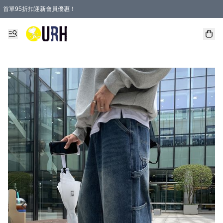
首單95折扣迎新會員優惠！
特選會員可享全單低至 95 折優惠！
單一訂單滿HKD600(澳門HKD800)包郵寄順豐送到家。