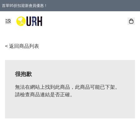
首單95折扣迎新會員優惠！
特選會員可享全單低至 95 折優惠！
單一訂單滿HKD600(澳門HKD800)包郵寄順豐送到家。
< 返回商品列表
很抱歉
無法在網站上找到此商品，此商品可能已下架。
請檢查商品連結是否正確。