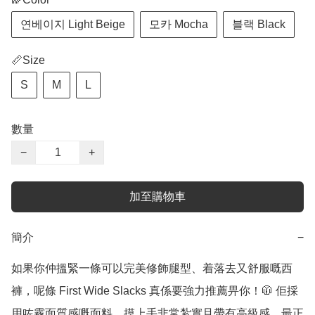
연베이지 Light Beige
모카 Mocha
블랙 Black
📏Size
S
M
L
數量
−
+
加至購物車
簡介
−
如果你仲搵緊一條可以完美修飾腿型、着落去又舒服嘅西
褲，呢條 First Wide Slacks 真係要強力推薦畀你！🧥 佢採
用咗霧面質感嘅面料，摸上手非常紮實且帶有高級感，最正