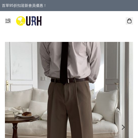
首單95折扣迎新會員優惠！
特選會員可享全單低至 95 折優惠！
單一訂單滿HKD600(澳門HKD800)包郵寄順豐送到家。