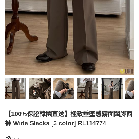
【100%保證韓國直送】極致垂墜感霧面闊腳西
褲 Wide Slacks [3 color] RL114774
🌈Color