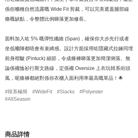
係佢嗰種自然流露嘅 Wide Fit 剪裁，可以完美遮蓋腿部線
條嘅缺點，令整體比例睇落更加修長。

面料加入咗 5% 嘅彈性纖維 (Span)，確保你大步先行或者
坐低嗰陣都唔會有束縛感。設計方面採用咗隱藏式拉鍊同埋
前身褶皺 (Pintuck) 細節，令成條褲睇落更加簡潔俐落。無
論係襯恤衫行斯文路線，定係襯 Oversize 上衣玩韓系街頭
風，呢條褲都絕對係你衣櫃入面利用率最高嘅單品！🌟
韓系極簡
WideFit
Slacks
Polyester
AllSeason
商品詳情