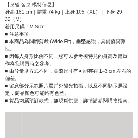
【모델 정보 模特信息】
身高 181 cm｜體重 74 kg｜上身 105（XL）｜下身 29–
30（M）
着用尺碼：M Size
■ 注意事項
■ 本商品為闊腳剪裁 (Wide Fit)，垂墜感強，具備優異彈
性。
■ 因每人身形比例不同，您可以參考模特兒的身高及體重，
作為您購買時之參考。
■ 由於量度方式不同，實際尺寸有可能存在 1–3 cm 左右的
偏差。
■ 留意部分示範照片屬戶外陽光拍攝，以及不同顯示屏設
定，商品顏色可能略有色差。
■ 貨品均屬預訂款式，無現貨供應，詳情請參閱購物指南。