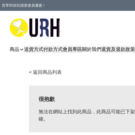
首單95折扣迎新會員優惠！
特選會員可享全單低至 95 折優惠！
單一訂單滿HKD600(澳門HKD800)包郵寄順豐送到家。
商品
送貨方式
付款方式
會員專區
關於我們
退貨及退款政策
< 返回商品列表
很抱歉
無法在網站上找到此商品，此商品可能已下架
確。