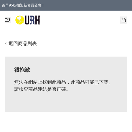
首單95折扣迎新會員優惠！
特選會員可享全單低至 95 折優惠！
單一訂單滿HKD600(澳門HKD800)包郵寄順豐送到家。
< 返回商品列表
很抱歉
無法在網站上找到此商品，此商品可能已下架。
請檢查商品連結是否正確。