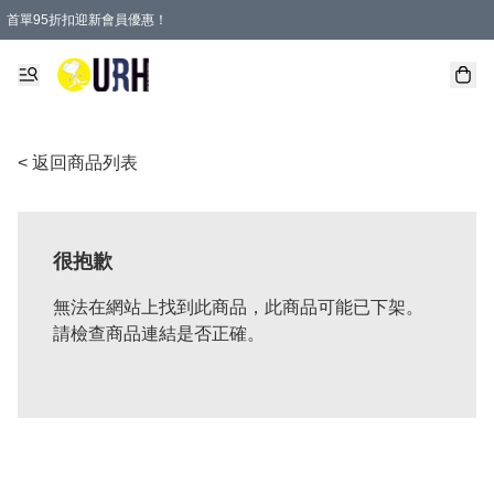
首單95折扣迎新會員優惠！
特選會員可享全單低至 95 折優惠！
單一訂單滿HKD600(澳門HKD800)包郵寄順豐送到家。
< 返回商品列表
很抱歉
無法在網站上找到此商品，此商品可能已下架。
請檢查商品連結是否正確。