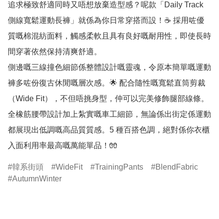
追求極致舒適同時又唔想放棄造型感？呢款「Daily Track 
側線寬鬆運動長褲」就係為你日常穿搭而設！☕ 採用咗優
質嘅棉混紡面料，觸感柔軟且具有良好嘅耐用性，即使長時
間穿著依然保持清爽舒適。

側邊嘅三線撞色細節係整體設計嘅靈魂，令原本簡單嘅運動
褲多咗份復古休閒嘅層次感。🌟 配合隨性嘅寬鬆直筒剪裁
（Wide Fit），不但唔挑身型，仲可以完美修飾腿部線條。
全橡筋腰帶設計加上紮實嘅車工細節，無論係出街定係運動
都展現出低調嘅高品質質感。5 種百搭色調，絕對係你衣櫃
入面利用率最高嘅萬能單品！🧤
韓系街頭
WideFit
TrainingPants
BlendFabric
AutumnWinter