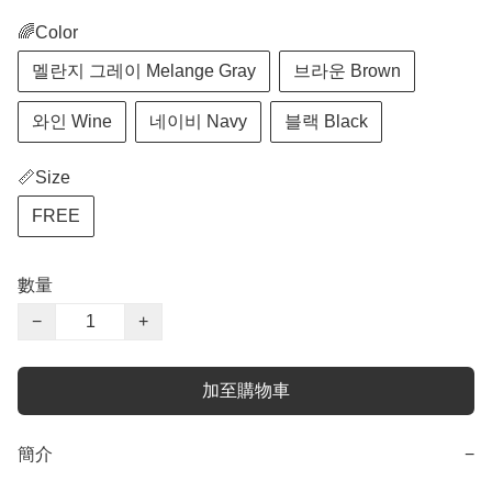
🌈Color
멜란지 그레이 Melange Gray
브라운 Brown
와인 Wine
네이비 Navy
블랙 Black
📏Size
FREE
數量
−
+
加至購物車
簡介
−