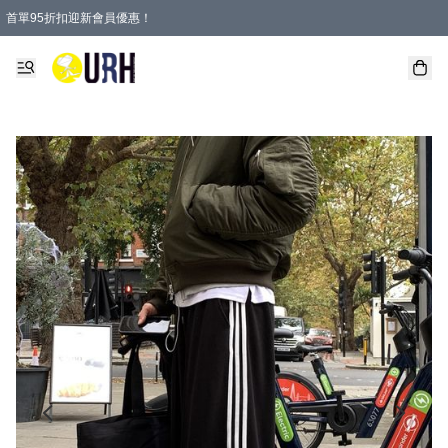
首單95折扣迎新會員優惠！
特選會員可享全單低至 95 折優惠！
單一訂單滿HKD600(澳門HKD800)包郵寄順豐送到家。