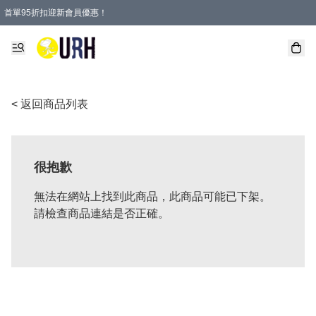
首單95折扣迎新會員優惠！
特選會員可享全單低至 95 折優惠！
單一訂單滿HKD600(澳門HKD800)包郵寄順豐送到家。
< 返回商品列表
很抱歉
無法在網站上找到此商品，此商品可能已下架。
請檢查商品連結是否正確。