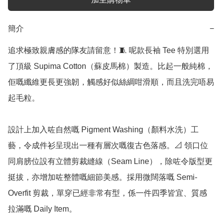
簡介
−
追求極致親膚感的隊友請留意！🧵 呢款長袖 Tee 特別選用
了頂級 Supima Cotton（蘇皮馬棉）製造。比起一般純棉，
佢嘅纖維更長更強韌，觸感好似絲綢咁滑順，而且洗完唔易
起毛粒。

設計上加入咗自然嘅 Pigment Washing（顏料水洗）工
藝，令成件衫呈現出一種有層次嘅復古色落感。📐 領口位
同肩膀位設有立體剪裁縫線（Seam Line），除咗令版型更
挺拔，亦增加咗整體嘅細節美感。採用微闊落嘅 Semi-
Overfit 剪裁，單穿已經非常有型，係一件四季皆宜、質感
拉滿嘅 Daily Item。