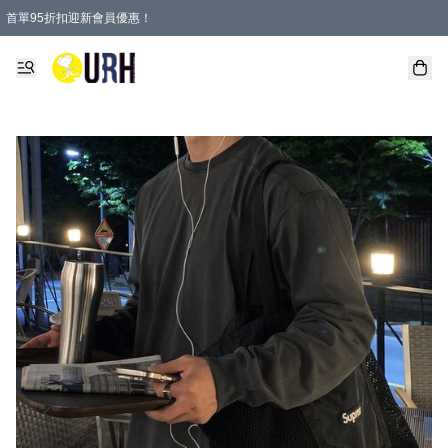
首單95折扣迎新會員優惠！
特選會員可享全單低至 95 折優惠！
單一訂單滿HKD600(澳門HKD800)包郵寄順豐送到家。