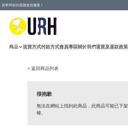
首單95折扣迎新會員優惠！
特選會員可享全單低至 95 折優惠！
單一訂單滿HKD600(澳門HKD800)包郵寄順豐送到家。
商品
送貨方式
付款方式
會員專區
關於我們
退貨及退款政策
< 返回商品列表
很抱歉
無法在網站上找到此商品，此商品可能已下架
確。