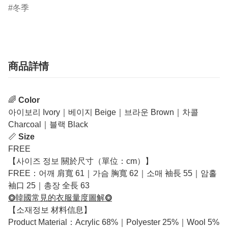
冬季
商品詳情
🌈
Color
아이보리 Ivory｜베이지 Beige｜브라운 Brown｜차콜
Charcoal｜블랙 Black
📏
Size
FREE
【사이즈 정보 關於尺寸（單位：cm）】
FREE：어깨 肩寬 61｜가슴 胸寬 62｜소매 袖長 55｜암홀
袖口 25｜총장 全長 63
⭗韓國常見的衣服量度圖解⭗
【소재정보 材料信息】
Product Material：Acrylic 68%｜Polyester 25%｜Wool 5%