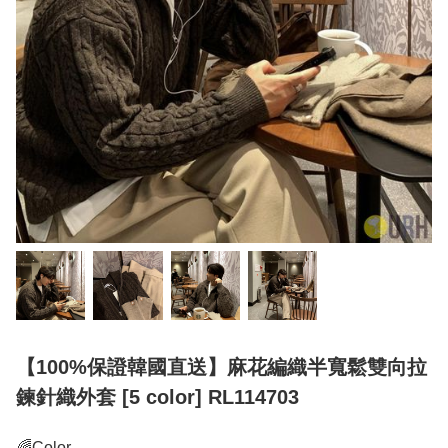
【100%保證韓國直送】麻花編織半寬鬆雙向拉
鍊針織外套 [5 color] RL114703
🌈Color