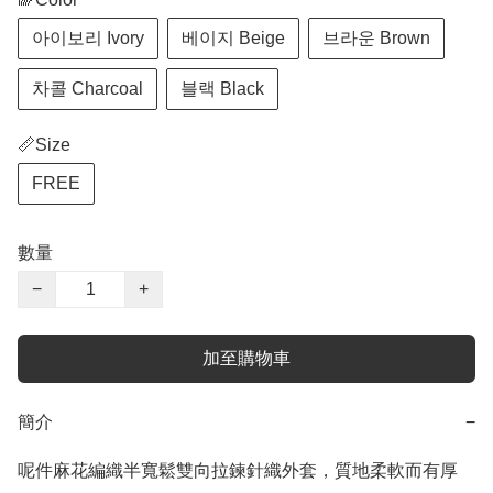
아이보리 Ivory
베이지 Beige
브라운 Brown
차콜 Charcoal
블랙 Black
📏Size
FREE
數量
−
+
加至購物車
簡介
−
呢件麻花編織半寬鬆雙向拉鍊針織外套，質地柔軟而有厚