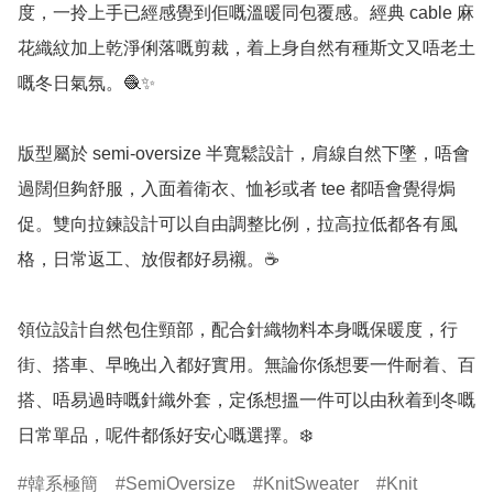
度，一拎上手已經感覺到佢嘅溫暖同包覆感。經典 cable 麻
花織紋加上乾淨俐落嘅剪裁，着上身自然有種斯文又唔老土
嘅冬日氣氛。🧶✨

版型屬於 semi-oversize 半寬鬆設計，肩線自然下墜，唔會
過闊但夠舒服，入面着衛衣、恤衫或者 tee 都唔會覺得焗
促。雙向拉鍊設計可以自由調整比例，拉高拉低都各有風
格，日常返工、放假都好易襯。☕

領位設計自然包住頸部，配合針織物料本身嘅保暖度，行
街、搭車、早晚出入都好實用。無論你係想要一件耐着、百
搭、唔易過時嘅針織外套，定係想搵一件可以由秋着到冬嘅
日常單品，呢件都係好安心嘅選擇。❄️
韓系極簡
SemiOversize
KnitSweater
Knit