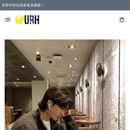
首單95折扣迎新會員優惠！
特選會員可享全單低至 95 折優惠！
單一訂單滿HKD600(澳門HKD800)包郵寄順豐送到家。