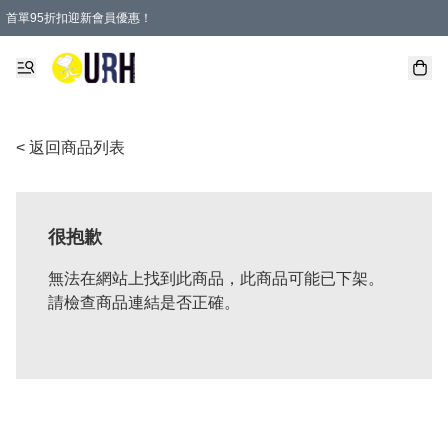
首單95折扣迎新會員優惠！
特選會員可享全單低至 95 折優惠！
單一訂單滿HKD600(澳門HKD800)包郵寄順豐送到家。
< 返回商品列表
很抱歉
無法在網站上找到此商品，此商品可能已下架。
請檢查商品連結是否正確。