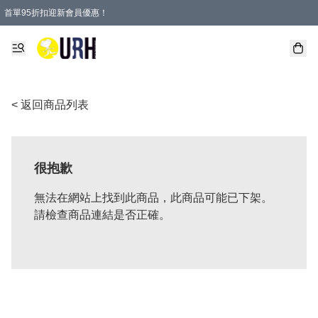
首單95折扣迎新會員優惠！
特選會員可享全單低至 95 折優惠！
單一訂單滿HKD600(澳門HKD800)包郵寄順豐送到家。
< 返回商品列表
很抱歉
無法在網站上找到此商品，此商品可能已下架。
請檢查商品連結是否正確。