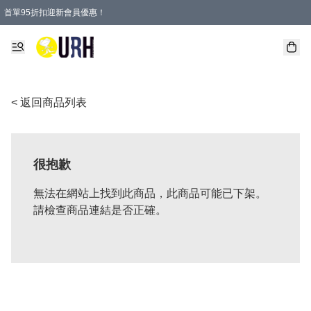
首單95折扣迎新會員優惠！
特選會員可享全單低至 95 折優惠！
單一訂單滿HKD600(澳門HKD800)包郵寄順豐送到家。
< 返回商品列表
很抱歉
無法在網站上找到此商品，此商品可能已下架。
請檢查商品連結是否正確。