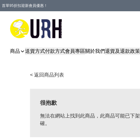
首單95折扣迎新會員優惠！
特選會員可享全單低至 95 折優惠！
單一訂單滿HKD600(澳門HKD800)包郵寄順豐送到家。
商品
送貨方式
付款方式
會員專區
關於我們
退貨及退款政策
< 返回商品列表
很抱歉
無法在網站上找到此商品，此商品可能已下架
確。