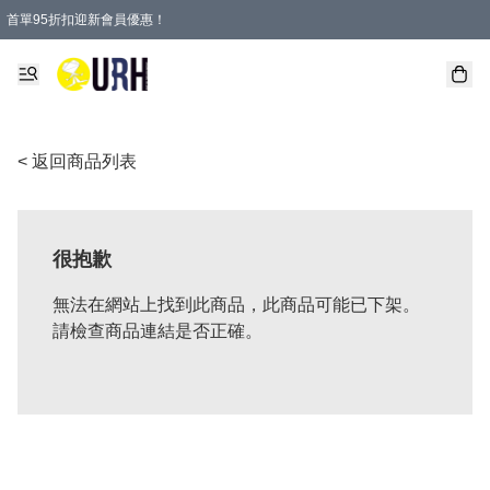
首單95折扣迎新會員優惠！
特選會員可享全單低至 95 折優惠！
單一訂單滿HKD600(澳門HKD800)包郵寄順豐送到家。
< 返回商品列表
很抱歉
無法在網站上找到此商品，此商品可能已下架。
請檢查商品連結是否正確。