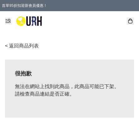
首單95折扣迎新會員優惠！
特選會員可享全單低至 95 折優惠！
單一訂單滿HKD600(澳門HKD800)包郵寄順豐送到家。
< 返回商品列表
很抱歉
無法在網站上找到此商品，此商品可能已下架。
請檢查商品連結是否正確。