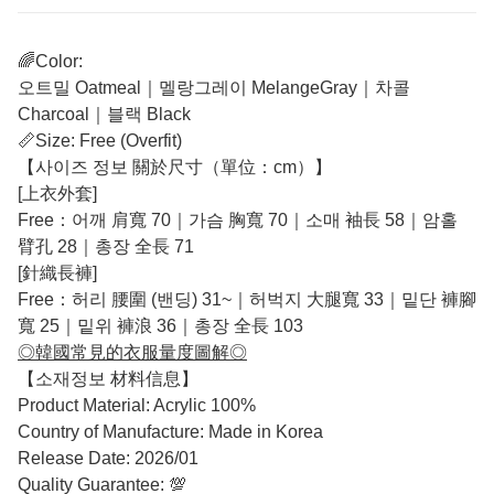
🌈Color:
오트밀 Oatmeal｜멜랑그레이 MelangeGray｜차콜
Charcoal｜블랙 Black
📏Size: Free (Overfit)
【사이즈 정보 關於尺寸（單位：cm）】
[上衣外套]
Free：어깨 肩寬 70｜가슴 胸寬 70｜소매 袖長 58｜암홀
臂孔 28｜총장 全長 71
[針織長褲]
Free：허리 腰圍 (밴딩) 31~｜허벅지 大腿寬 33｜밑단 褲腳
寬 25｜밑위 褲浪 36｜총장 全長 103
◎韓國常見的衣服量度圖解◎
【소재정보 材料信息】
Product Material: Acrylic 100%
Country of Manufacture: Made in Korea
Release Date: 2026/01
Quality Guarantee: 💯