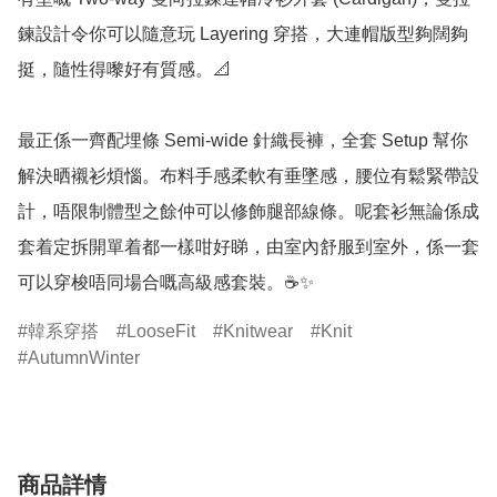
鍊設計令你可以隨意玩 Layering 穿搭，大連帽版型夠闊夠
挺，隨性得嚟好有質感。📐

最正係一齊配埋條 Semi-wide 針織長褲，全套 Setup 幫你
解決晒襯衫煩惱。布料手感柔軟有垂墜感，腰位有鬆緊帶設
計，唔限制體型之餘仲可以修飾腿部線條。呢套衫無論係成
套着定拆開單着都一樣咁好睇，由室內舒服到室外，係一套
可以穿梭唔同場合嘅高級感套裝。☕✨
韓系穿搭
LooseFit
Knitwear
Knit
AutumnWinter
商品詳情