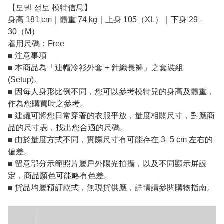
【모델 정보 模特信息】
身高 181 cm｜體重 74 kg｜上身 105（XL）｜下身 29–
30（M）
着用尺碼：Free
■ 注意事項
■ 本商品為「連帽冷衫外套 + 針織長褲」之套裝組
(Setup)。
■ 因每人身形比例不同，您可以參考模特兒的身高及體重，
作為您購買時之參考。
■ 建議可將您日常穿著的衣服平放，量度相關尺寸，對應商
品的尺寸表，找出您合適的尺碼。
■ 由於量度方式不同，實際尺寸有可能存在 3–5 cm 左右的
偏差。
■ 留意部分示範照片屬戶外陽光拍攝，以及不同顯示屏設
定，商品顏色可能略有色差。
■ 貨品均屬預訂款式，無現貨供應，詳情請參閱購物指南。