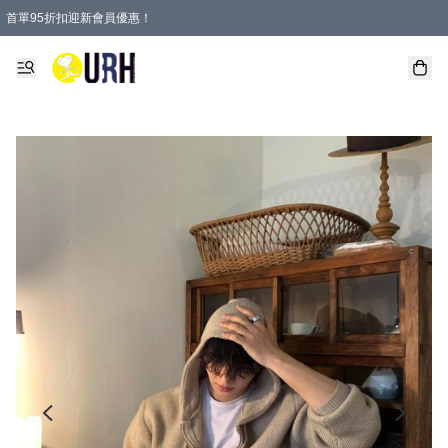
首單95折扣迎新會員優惠！
特選會員可享全單低至 95 折優惠！
單一訂單滿HKD600(澳門HKD800)包郵寄順豐送到家。