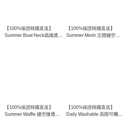
【100%保證韓國直送】
【100%保證韓國直送】
Summer Boat Neck疏織透氣
Summer Mesh 立體鏤空網
落肩寬鬆長袖針織上衣 🧶 [6
眼麻花紋透氣落肩寬鬆短袖
color] RL115100
開領針織襯衫 👕 [3 color]
RL115127
【100%保證韓國直送】
【100%保證韓國直送】
Summer Waffle 鏤空微透乾
Daily Washable 高階可機洗
爽鬆弛感寬鬆一字領針織長
清爽高透氣三扣棉麻短袖
袖Tee 👕 [6 color] RL115098
Polo針織衫 👕 [9 color]