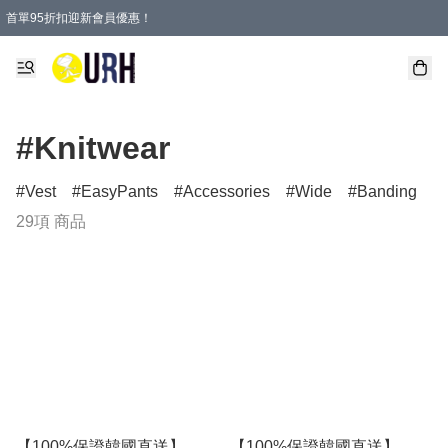
首單95折扣迎新會員優惠！
特選會員可享全單低至 95 折優惠！
單一訂單滿HKD600(澳門HKD800)包郵寄順豐送到家。
#Knitwear
Vest
EasyPants
Accessories
Wide
Banding
29項 商品
【100%保證韓國直送】
【100%保證韓國直送】