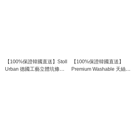
RG165882
【100%保證韓國直送】Stoll
【100%保證韓國直送】
Urban 德國工藝立體坑條前
Premium Washable 天絲麻
胸金屬小銀標圓領短袖針織
高透氣雙軌條紋針織短袖
衫 👕 [5 color] RG165880
Polo 👕 [3 color] RG165878