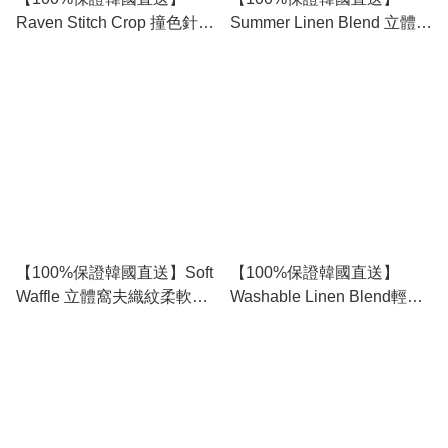
Raven Stitch Crop 撞色針步
Summer Linen Blend 立體麻
鎖邊修身短袖針織衫 👕 [6
花輕盈可水洗短袖Polo針織
color] RL115155
👕 [3 color] RG164115
【100%保證韓國直送】Soft
【100%保證韓國直送】
Waffle 立體窩夫織紋柔軟彈
Washable Linen Blend輕透
性短袖針織T恤 👕 [3 color]
鏤空翻領短袖針織Polo 👕 [6
RG165914
color] RG165911