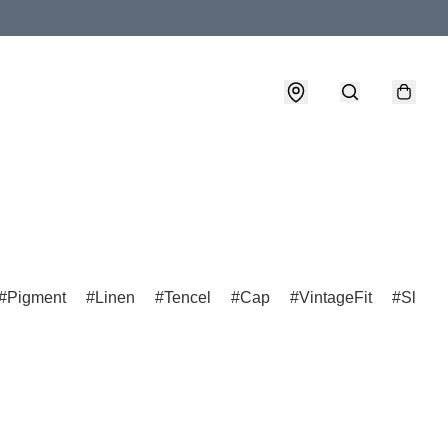
Pigment
Linen
Tencel
Cap
VintageFit
Slimfit