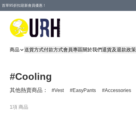
首單95折扣迎新會員優惠！
特選會員可享全單低至 95 折優惠！
單一訂單滿HKD600(澳門HKD800)包郵寄順豐送到家。
商品
送貨方式
付款方式
會員專區
關於我們
退貨及退款政策
#Cooling
其他熱賣商品：
Vest
EasyPants
Accessories
1項 商品