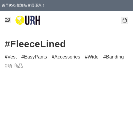
首單95折扣迎新會員優惠！
特選會員可享全單低至 95 折優惠！
單一訂單滿HKD600(澳門HKD800)包郵寄順豐送到家。
#FleeceLined
Vest
EasyPants
Accessories
Wide
Banding
0項 商品