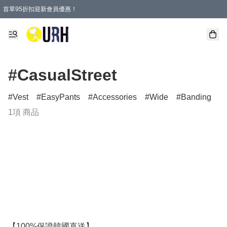
首單95折扣迎新會員優惠！
特選會員可享全單低至 95 折優惠！
單一訂單滿HKD600(澳門HKD800)包郵寄順豐送到家。
#CasualStreet
Vest
EasyPants
Accessories
Wide
Banding
1項 商品
【100%保證韓國直送】