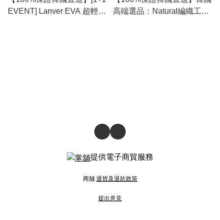
EVENT] Lanver EVA 超輕量
高端選品：Natural編織工藝
高彈力軟墊日系隨性日常人
草編麻底人字拖 Flip-Flops
字拖鞋 🩱 [2 color]
🩴 [1 color] RL115001
RL115078
提供電子商貿服務
商舖
退貨及退款政策
提出意見