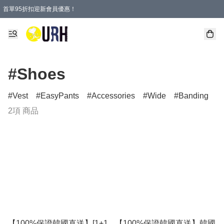
首單95折扣迎新會員優惠！
特選會員可享全單低至 95 折優惠！
單一訂單滿HKD600(澳門HKD800)包郵寄順豐送到家。
#Shoes
Vest
EasyPants
Accessories
Wide
Banding
2項 商品
【100%保證韓國直送】[1+1
【100%保證韓國直送】韓國