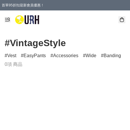
首單95折扣迎新會員優惠！
特選會員可享全單低至 95 折優惠！
單一訂單滿HKD600(澳門HKD800)包郵寄順豐送到家。
#VintageStyle
Vest
EasyPants
Accessories
Wide
Banding
0項 商品