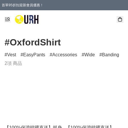
首單95折扣迎新會員優惠！
特選會員可享全單低至 95 折優惠！
單一訂單滿HKD600(澳門HKD800)包郵寄順豐送到家。
#OxfordShirt
Vest
EasyPants
Accessories
Wide
Banding
2項 商品
【100%保證韓國直送】挺身
【100%保證韓國直送】