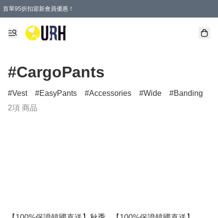
首單95折扣迎新會員優惠！
特選會員可享全單低至 95 折優惠！
單一訂單滿HKD600(澳門HKD800)包郵寄順豐送到家。
#CargoPants
Vest
EasyPants
Accessories
Wide
Banding
2項 商品
【100%保證韓國直送】秋季
【100%保證韓國直送】