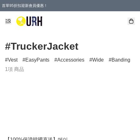
首單95折扣迎新會員優惠！
特選會員可享全單低至 95 折優惠！
單一訂單滿HKD600(澳門HKD800)包郵寄順豐送到家。
#TruckerJacket
Vest
EasyPants
Accessories
Wide
Banding
1項 商品
【100%保證韓國直送】메이