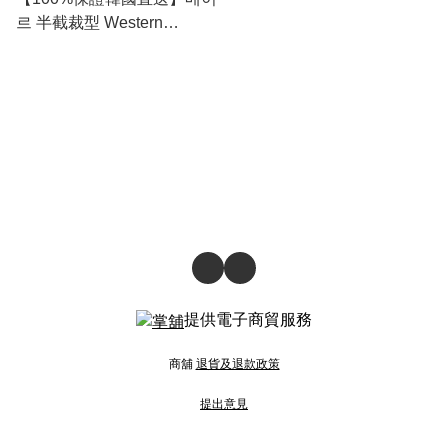
르 半截裁型 Western
Corduroy Overfit 直身絨面外
套 [3 color] RL114450
提供電子商貿服務
商舖
退貨及退款政策
提出意見