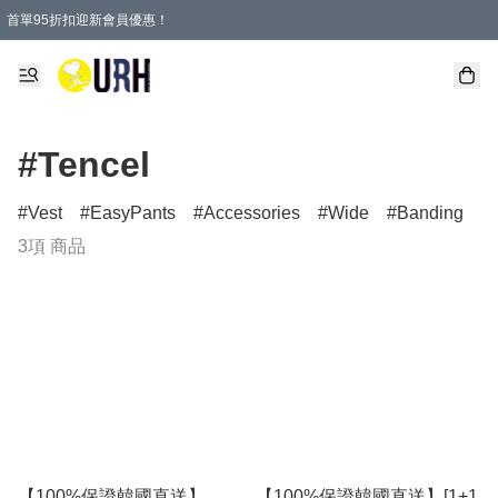
首單95折扣迎新會員優惠！
特選會員可享全單低至 95 折優惠！
單一訂單滿HKD600(澳門HKD800)包郵寄順豐送到家。
#Tencel
Vest
EasyPants
Accessories
Wide
Banding
3項 商品
【100%保證韓國直送】
【100%保證韓國直送】[1+1