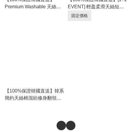
Premium Washable 天絲麻
EVENT] 輕盈柔滑天絲短版
高透氣雙軌條紋針織短袖
層次感短袖 Tee [8 color]
固定價格
Polo 👕 [3 color] RG165878
RL114980
【100%保證韓國直送】韓系
簡約天絲棉混紡修身翻領短
袖針織衫 👕 [10 color]
RL114974