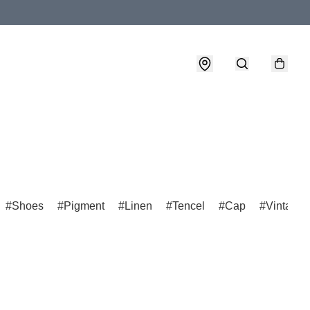
Shoes
Pigment
Linen
Tencel
Cap
VintageF