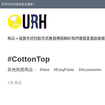
首單95折扣迎新會員優惠！
特選會員可享全單低至 95 折優惠！
單一訂單滿HKD600(澳門HKD800)包郵寄順豐送到家。
商品
送貨方式
付款方式
會員專區
關於我們
退貨及退款政策
#CottonTop
其他熱賣商品：
Vest
EasyPants
Accessories
1項 商品