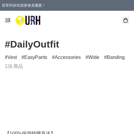
首單95折扣迎新會員優惠！
特選會員可享全單低至 95 折優惠！
單一訂單滿HKD600(澳門HKD800)包郵寄順豐送到家。
#DailyOutfit
Vest
EasyPants
Accessories
Wide
Banding
1項 商品
【100%保證韓國直送】